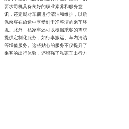
要求司机具备良好的职业素养和服务意
识，还定期对车辆进行清洁和维护，以确
保乘客在旅途中享受到干净整洁的乘车环
境。此外，私家车还可以根据乘客的需求
提供定制化服务，如行李搬运、车内清洁
等增值服务。这些贴心的服务不仅提升了
乘客的出行体验，还增强了私家车出行方
式的竞争力。
然而，私家车出行方式也面临着一些挑
战。随着城市交通拥堵问题的日益严重，
私家车在高峰时段可能会遇到严重的交通
拥堵情况。这不仅会延长行程时间，还会
增加乘客的出行成本。为了应对这一问
题，许多私家车服务提供商开始采用智能
调度系统，通过实时分析路况和交通流